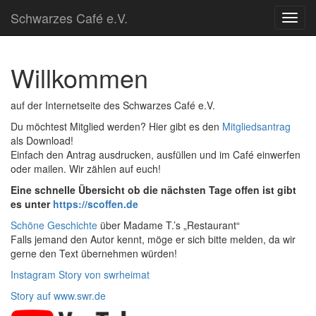
Schwarzes Café e.V.
Toggl
navig
Willkommen
auf der Internetseite des Schwarzes Café e.V.
Du möchtest Mitglied werden? Hier gibt es den
Mitgliedsantrag
als Download!
Einfach den Antrag ausdrucken, ausfüllen und im Café einwerfen
oder mailen. Wir zählen auf euch!
Eine schnelle Übersicht ob die nächsten Tage offen ist gibt
es unter
https://scoffen.de
Schöne Geschichte
über Madame T.’s „Restaurant“
Falls jemand den Autor kennt, möge er sich bitte melden, da wir
gerne den Text übernehmen würden!
Instagram Story von swrheimat
Story auf www.swr.de